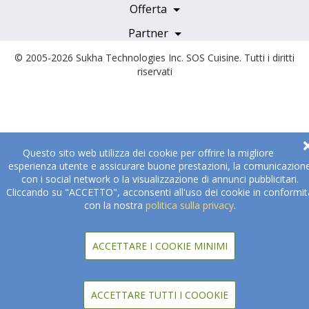
Servizi e Tariffe
Offerta
Medici e Professionisti
Becoming a Partner
Partner
© 2005-2026
Sukha Technologies Inc
.
SOS Cuisine
. Tutti i diritti
riservati
Questo sito web utilizza dei cookie per offrire la migliore
esperienza utente e assicurare buone prestazioni, la comunicazion
con i social network o la visualizzazione di annunci pubblicitari.
Cliccando su "ACCETTO", acconsenti all'uso dei cookie in conformit
con la nostra
politica sulla privacy
.
ACCETTARE I COOKIE MINIMI
ACCETTARE TUTTI I COOOKIE
Serve aiuto per scegliere?