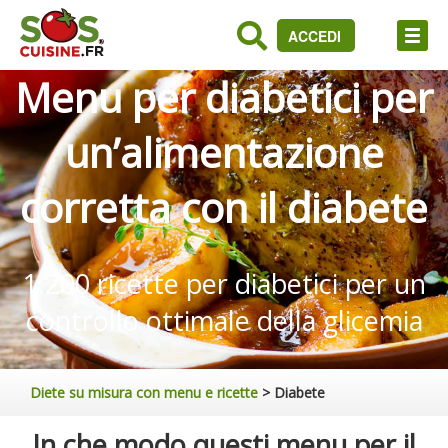
ACCEDI
Menu per diabetici per
un’alimentazione
corretta con il diabete
1.200 ricette per diabetici per un
controllo ottimale della glicemia
Diete su misura con menu e ricette
>
Diabete
In che modo questi menu per il