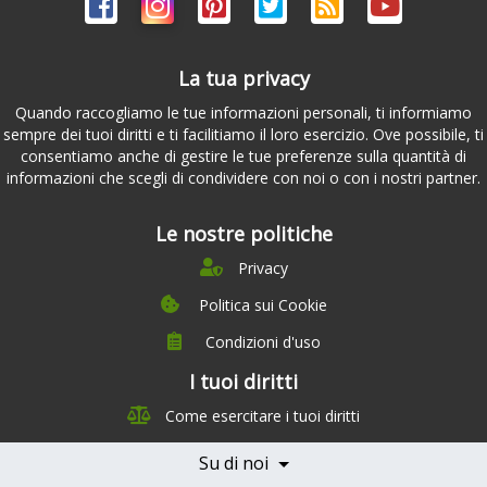
La tua privacy
Quando raccogliamo le tue informazioni personali, ti informiamo
sempre dei tuoi diritti e ti facilitiamo il loro esercizio. Ove possibile, ti
consentiamo anche di gestire le tue preferenze sulla quantità di
informazioni che scegli di condividere con noi o con i nostri partner.
Le nostre politiche
Privacy
Politica sui Cookie
Condizioni d'uso
I tuoi diritti
Chi siamo
Come esercitare i tuoi diritti
Management Team
Team Nutrizione
Su di noi
Testimonials
Partner