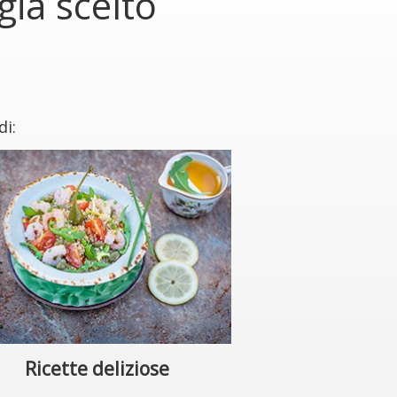
ià scelto
di:
Ricette deliziose