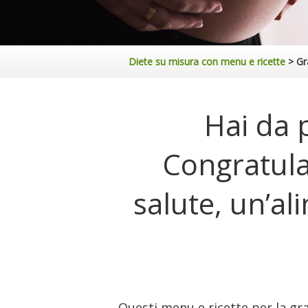
Diete su misura con menu e ricette
>
Gr
Hai da 
Congratula
salute, un’al
Questi menu e ricette per la gra