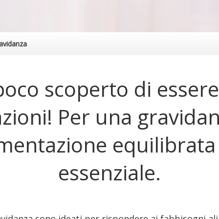
avidanza
poco scoperto di essere 
zioni! Per una gravidan
imentazione equilibrat
essenziale.
vidanza sono ideati per rispondere ai fabbisogni al