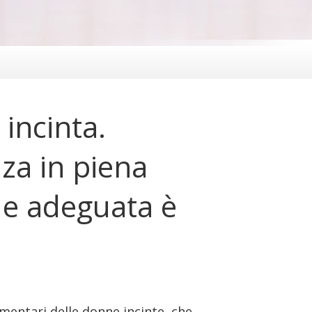
incinta.
za in piena
a e adeguata è
imentari delle donne incinte, che