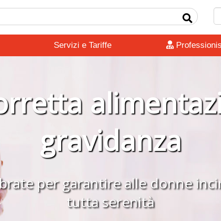
Servizi e Tariffe
Professionis
rretta alimentaz
gravidanza
brate per garantire alle donne inc
tutta serenità