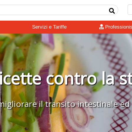
Servizi e Tariffe
Professionis
icette contro la s
liorare il transito intestinale ed 