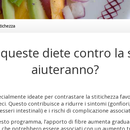
itichezza
queste diete contro la s
aiuteranno?
ecialmente ideate per contrastare la stitichezza favor
eci. Questo contribuisce a ridurre i sintomi (gonfior
sseri intestinali) e i rischi di complicazione associati
questo programma, l’apporto di fibre aumenta gradu
gi che potrebbero essere associati con un aumento t