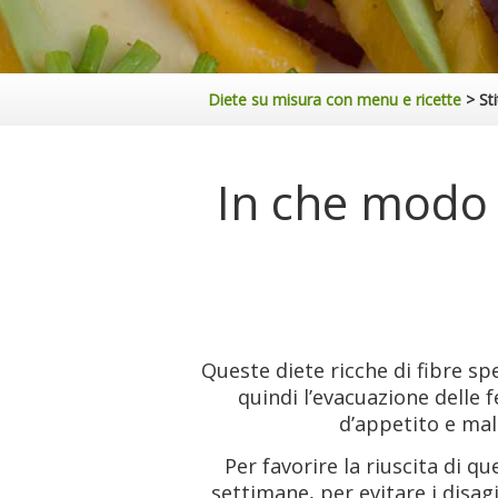
Diete su misura con menu e ricette
>
St
In che modo 
Queste diete ricche di fibre sp
quindi l’evacuazione delle f
d’appetito e male
Per favorire la riuscita di 
settimane, per evitare i disa