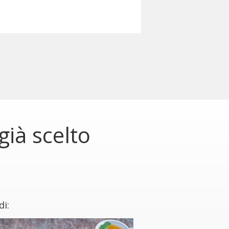
ià scelto
di: