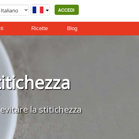
ACCEDI
ti
Ricette
Blog
titichezza
evitare la stitichezza