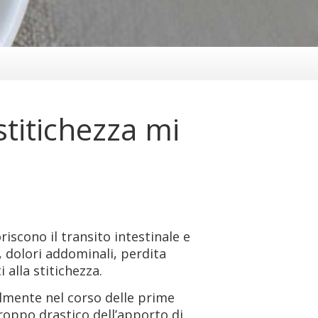
titichezza mi
iscono il transito intestinale e
i, dolori addominali, perdita
 alla stitichezza.
almente nel corso delle prime
roppo drastico dell’apporto di