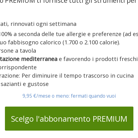
 PREMIUM ti fornisce tutti gli strumenti per
ati, rinnovati ogni settimana
 100% a seconda delle tue allergie e preferenze (ad e
 tuo fabbisogno calorico (1.700 o 2.100 calorie).
ersone a tavola
tazione mediterranea
e favorendo i prodotti freschi
corrispondente
azione: Per diminuire il tempo trascorso in cucina
 sazianti e gustose
9,95 €/mese o meno: fermati quando vuoi
Scelgo l'abbonamento PREMIUM