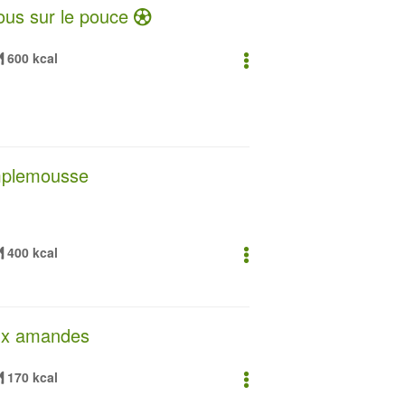
ous sur le pouce
600 kcal
amplemousse
400 kcal
aux amandes
170 kcal