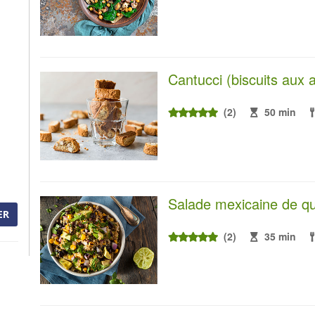
Cantucci (biscuits aux
(2)
50 min
Salade mexicaine de q
ER
(2)
35 min