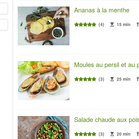
Ananas à la menthe
(4)
15 min
Moules au persil et au
(3)
25 min
Salade chaude aux poi
(3)
20 min