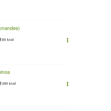
 amandes)
80 kcal
uinoa
390 kcal