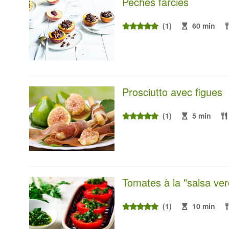
Pêches farcies
(1)
60 min
Prosciutto avec figues
(1)
5 min
Tomates à la "salsa ver
(1)
10 min