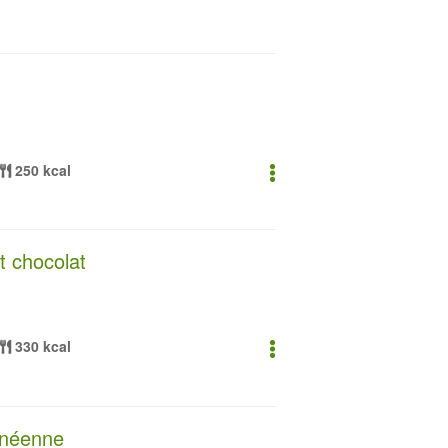
250 kcal
 chocolat
330 kcal
anéenne