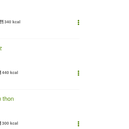
340 kcal
z
440 kcal
u thon
300 kcal