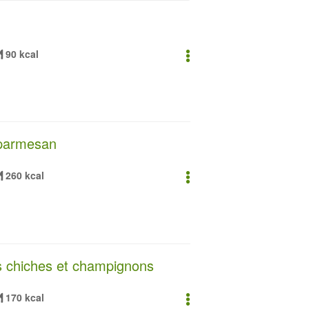
90 kcal
 parmesan
260 kcal
s chiches et champignons
170 kcal