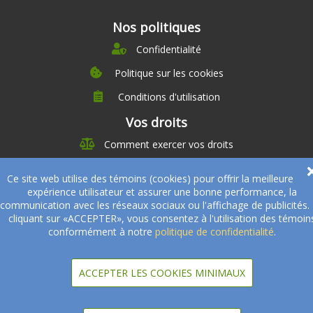
Nos politiques
Confidentialité
Politique sur les cookies
Conditions d'utilisation
À propos
Vos droits
Direction
Comment exercer vos droits
Nutrition
Carrières
À propos
Ce site web utilise des témoins (cookies) pour offrir la meilleure
Nos partenaires
expérience utilisateur et assurer une bonne performance, la
Témoignages
Offre
Devenir Partenaire
communication avec les réseaux sociaux ou l'affichage de publicités.
Professionnels de la santé
cliquant sur «ACCEPTER», vous consentez à l'utilisation des témoin
Partenaires
conformément à notre
politique de confidentialité
.
© 2005-2026
Sukha Technologies Inc
.
SOS Cuisine
. Tous droits
réservés.
ACCEPTER LES COOKIES MINIMAUX