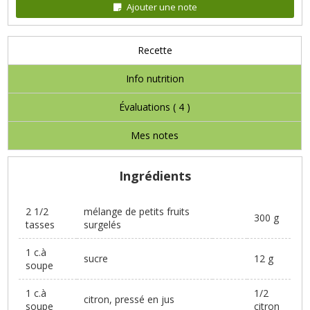
Ajouter une note
Recette
Info nutrition
Évaluations (
4
)
Mes notes
Ingrédients
2 1/2
mélange de petits fruits
300 g
tasses
surgelés
1 c.à
sucre
12 g
soupe
1 c.à
1/2
citron, pressé en jus
soupe
citron