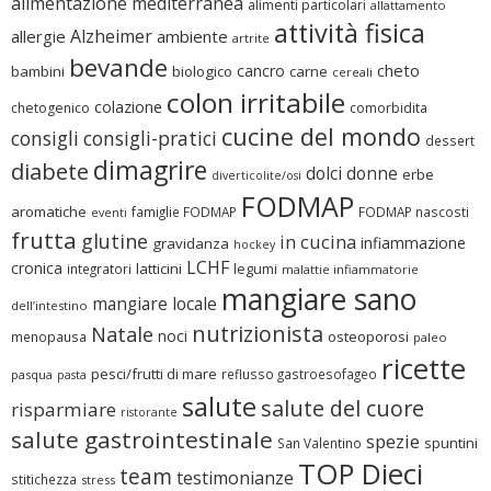
alimentazione mediterranea
alimenti particolari
allattamento
attività fisica
Alzheimer
allergie
ambiente
artrite
bevande
cheto
cancro
bambini
biologico
carne
cereali
colon irritabile
colazione
chetogenico
comorbidita
cucine del mondo
consigli
consigli-pratici
dessert
dimagrire
diabete
dolci
donne
erbe
diverticolite/osi
FODMAP
aromatiche
famiglie FODMAP
FODMAP nascosti
eventi
frutta
glutine
in cucina
infiammazione
gravidanza
hockey
LCHF
cronica
latticini
legumi
integratori
malattie infiammatorie
mangiare sano
mangiare locale
dell’intestino
nutrizionista
Natale
noci
osteoporosi
menopausa
paleo
ricette
pesci/frutti di mare
reflusso gastroesofageo
pasqua
pasta
salute
salute del cuore
risparmiare
ristorante
salute gastrointestinale
spezie
spuntini
San Valentino
TOP Dieci
team
testimonianze
stitichezza
stress