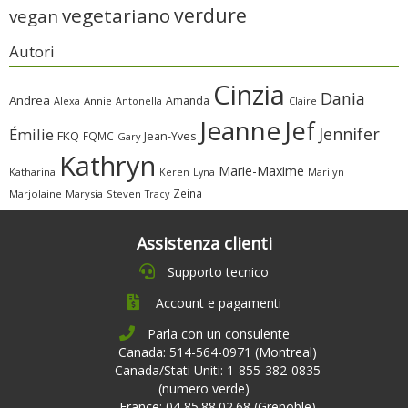
verdure
vegetariano
vegan
Autori
Cinzia
Dania
Andrea
Amanda
Alexa
Annie
Antonella
Claire
Jeanne
Jef
Jennifer
Émilie
FKQ
FQMC
Jean-Yves
Gary
Kathryn
Marie-Maxime
Katharina
Marilyn
Keren
Lyna
Zeina
Marjolaine
Marysia
Steven
Tracy
Assistenza clienti
Supporto tecnico
Account e pagamenti
Parla con un consulente
Canada: 514-564-0971 (Montreal)
Canada/Stati Uniti: 1-855-382-0835
(numero verde)
France: 04 85.88.02.68 (Grenoble)