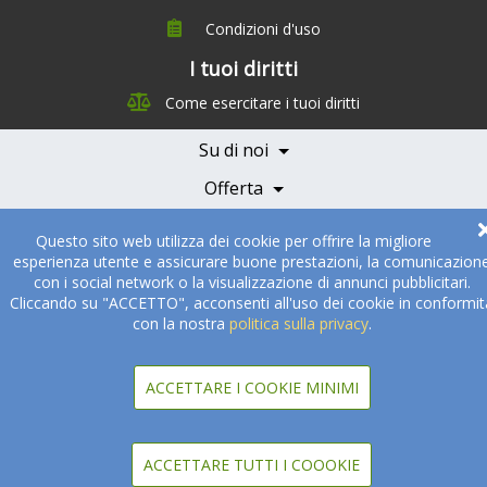
Condizioni d'uso
I tuoi diritti
Chi siamo
Come esercitare i tuoi diritti
Management Team
Team Nutrizione
Su di noi
Testimonials
Partner
Servizi e Tariffe
Offerta
Medici e Professionisti
Becoming a Partner
Partner
Questo sito web utilizza dei cookie per offrire la migliore
esperienza utente e assicurare buone prestazioni, la comunicazion
© 2005-2026
Sukha Technologies Inc
.
SOS Cuisine
. Tutti i diritti
con i social network o la visualizzazione di annunci pubblicitari.
riservati
Cliccando su "ACCETTO", acconsenti all'uso dei cookie in conformit
con la nostra
politica sulla privacy
.
ACCETTARE I COOKIE MINIMI
ACCETTARE TUTTI I COOOKIE