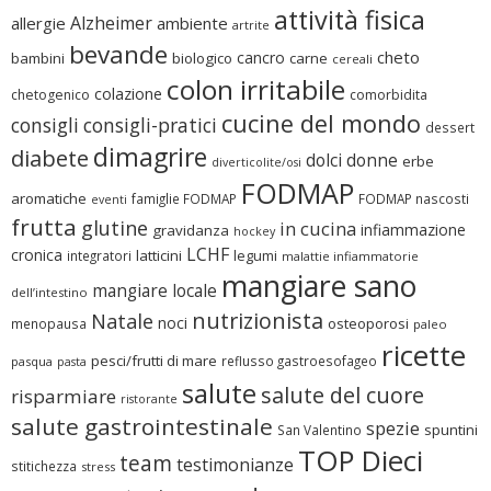
attività fisica
Alzheimer
allergie
ambiente
artrite
bevande
cheto
cancro
bambini
biologico
carne
cereali
colon irritabile
colazione
chetogenico
comorbidita
cucine del mondo
consigli
consigli-pratici
dessert
dimagrire
diabete
dolci
donne
erbe
diverticolite/osi
FODMAP
aromatiche
famiglie FODMAP
FODMAP nascosti
eventi
frutta
glutine
in cucina
infiammazione
gravidanza
hockey
LCHF
cronica
latticini
legumi
integratori
malattie infiammatorie
mangiare sano
mangiare locale
dell’intestino
nutrizionista
Natale
noci
osteoporosi
menopausa
paleo
ricette
pesci/frutti di mare
reflusso gastroesofageo
pasqua
pasta
salute
salute del cuore
risparmiare
ristorante
salute gastrointestinale
spezie
spuntini
San Valentino
TOP Dieci
team
testimonianze
stitichezza
stress