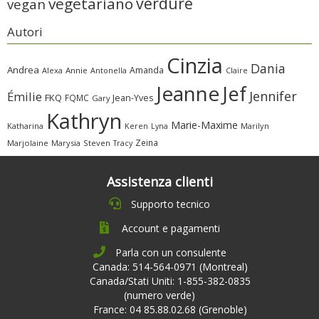
verdure
vegetariano
vegan
Autori
Cinzia
Dania
Andrea
Amanda
Alexa
Annie
Antonella
Claire
Jeanne
Jef
Jennifer
Émilie
FKQ
FQMC
Jean-Yves
Gary
Kathryn
Marie-Maxime
Katharina
Marilyn
Keren
Lyna
Zeina
Marjolaine
Marysia
Steven
Tracy
Assistenza clienti
Supporto tecnico
Account e pagamenti
Parla con un consulente
Canada: 514-564-0971 (Montreal)
Canada/Stati Uniti: 1-855-382-0835
(numero verde)
France: 04 85.88.02.68 (Grenoble)