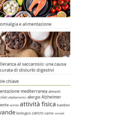
romialgia e alimentazione
lleranza al saccarosio: una causa
curata di disturbi digestivi
ole chiave
mentazione mediterranea
alimenti
Alzheimer
allergie
colari
allattamento
attività fisica
iente
bambini
artrite
vande
cancro
biologico
carne
cereali