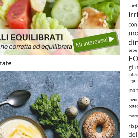
chet
irr
cons
mo
di
erbe
F
atate
glu
infi
legu
mang
meno
oste
mar
ris
del