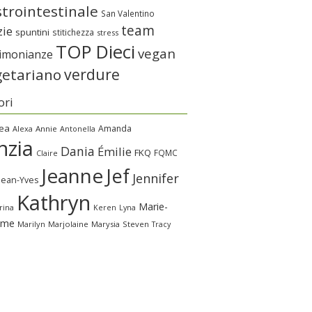
trointestinale
San Valentino
team
zie
spuntini
stitichezza
stress
TOP Dieci
vegan
timonianze
verdure
getariano
ori
ea
Amanda
Alexa
Annie
Antonella
nzia
Dania
Émilie
FKQ
FQMC
Claire
Jeanne
Jef
Jennifer
Jean-Yves
Kathryn
Marie-
rina
Keren
Lyna
ime
Marilyn
Marjolaine
Marysia
Steven
Tracy
a