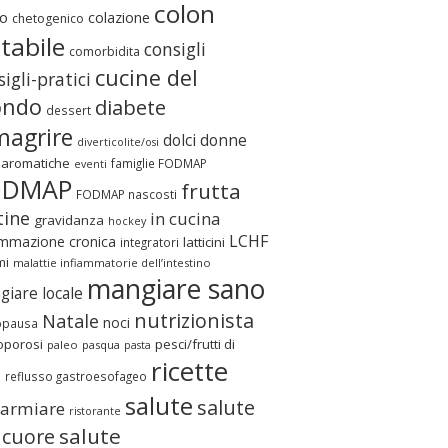
colon
o
colazione
chetogenico
itabile
consigli
comorbidita
cucine del
igli-pratici
ndo
diabete
dessert
magrire
dolci
donne
diverticolite/osi
 aromatiche
famiglie FODMAP
eventi
ODMAP
frutta
FODMAP nascosti
tine
in cucina
gravidanza
hockey
LCHF
ammazione cronica
latticini
integratori
mi
malattie infiammatorie dell’intestino
mangiare sano
iare locale
nutrizionista
Natale
noci
pausa
oporosi
pesci/frutti di
paleo
pasqua
pasta
ricette
e
reflusso gastroesofageo
salute
salute
parmiare
ristorante
salute
 cuore