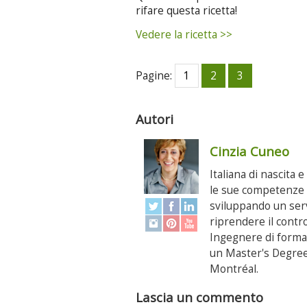
rifare questa ricetta!
Vedere la ricetta >>
Pagine:
1
2
3
Autori
Cinzia Cuneo
Italiana di nascita 
le sue competenze p
sviluppando un serv
riprendere il contr
Ingegnere di formaz
un Master's Degree 
Montréal.
Lascia un commento