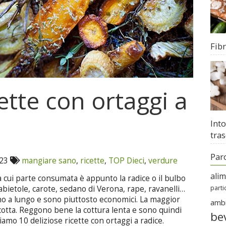
Fib
ette con ortaggi a
Into
tras
Par
023
mangiare sano
,
ricette
,
TOP Dieci
,
verdure
ali
a cui parte consumata è appunto la radice o il bulbo
parti
abietole, carote, sedano di Verona, rape, ravanelli…
no a lungo e sono piuttosto economici. La maggior
amb
cotta. Reggono bene la cottura lenta e sono quindi
be
iamo 10 deliziose ricette con ortaggi a radice.