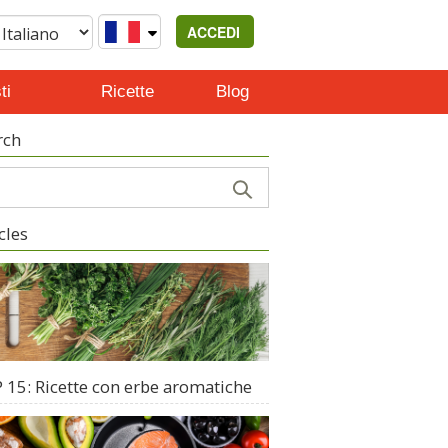
ACCEDI
ti
Ricette
Blog
rch
cles
 15: Ricette con erbe aromatiche