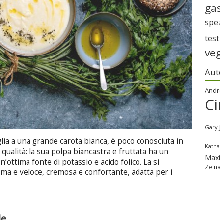
gas
spe
tes
ve
Aut
Andr
Ci
Gary
glia a una grande carota bianca, è poco conosciuta in
Katha
 qualità: la sua polpa biancastra e fruttata ha un
Max
n’ottima fonte di potassio e acido folico. La si
Zein
sima e veloce, cremosa e confortante, adatta per i
le