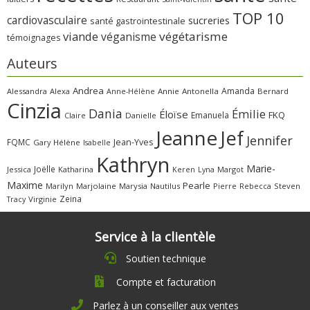
TOP 10
cardiovasculaire
sucreries
santé gastrointestinale
viande
végétarisme
véganisme
témoignages
Auteurs
Andrea
Amanda
Alessandra
Alexa
Annie
Antonella
Bernard
Anne-Hélène
Cinzia
Dania
Émilie
Éloïse
FKQ
Emanuela
Claire
Danielle
Jeanne
Jef
Jennifer
FQMC
Jean-Yves
Gary
Hélène
Isabelle
Kathryn
Marie-
Joëlle
Jessica
Katharina
Margot
Keren
Lyna
Maxime
Pearle
Marilyn
Marjolaine
Marysia
Nautilus
Pierre
Rebecca
Steven
Zeina
Virginie
Tracy
Service à la clientèle
Soutien technique
Compte et facturation
Parlez à un conseiller aux ventes