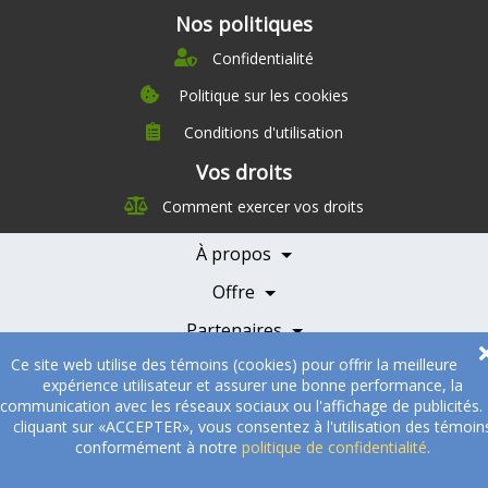
Nos politiques
Confidentialité
Politique sur les cookies
Conditions d'utilisation
À propos
Vos droits
Direction
Comment exercer vos droits
Nutrition
Carrières
À propos
Nos partenaires
Témoignages
Offre
Devenir Partenaire
Professionnels de la santé
Partenaires
Ce site web utilise des témoins (cookies) pour offrir la meilleure
© 2005-2026
Sukha Technologies Inc
.
SOS Cuisine
. Tous droits
expérience utilisateur et assurer une bonne performance, la
réservés.
communication avec les réseaux sociaux ou l'affichage de publicités.
cliquant sur «ACCEPTER», vous consentez à l'utilisation des témoin
conformément à notre
politique de confidentialité
.