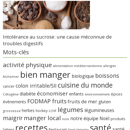
Intolérance au sucrose: une cause méconnue de
troubles digestifs
Mots-clés
activité physique
alimentation méditerranéenne
allergies
bien manger
boissons
biologique
Alzheimer
cuisine du monde
colon irritable/SII
cancer
économiser
diabète
enfants
épices
Cétogène
environnement
FODMAP
fruits
fruits de mer
gluten
événements
légumes
légumineuses
herbes
hockey
grossesse
LCHF
manger local
maigrir
notre équipe
Noël
produits
noix
recettes
santé
santé
laitiers
Restaurant
Saint-Valentin