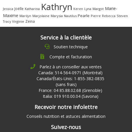
Kathryn
Marie-
Joëlle
Jessica
Katharina
Margot
Keren
Lyna
Maxime
Pearle
Marilyn
Marjolaine
Marysia
Nautilus
Pierre
Rebecca
Steven
Zeina
Virginie
Tracy
Service à la clientèle
Soutien technique
Compte et facturation
Parlez à un conseiller aux ventes
Canada: 514-564-0971 (Montréal)
Canada/États-Unis: 1-855-382-0835
(sans frais)
France: 04 85.88.02.68 (Grenoble)
Italia: 019 910.00.04 (Savona)
Recevoir notre infolettre
Conseils nutrition et astuces alimentation
Suivez-nous