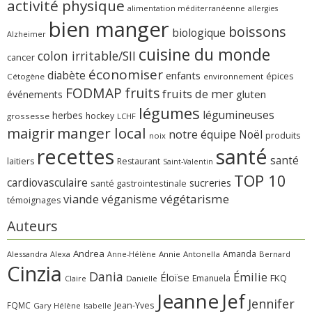
activité physique
alimentation méditerranéenne
allergies
bien manger
boissons
biologique
Alzheimer
cuisine du monde
colon irritable/SII
cancer
économiser
diabète
enfants
épices
Cétogène
environnement
FODMAP
fruits
fruits de mer
gluten
événements
légumes
légumineuses
herbes
hockey
grossesse
LCHF
manger local
maigrir
notre équipe
Noël
produits
noix
recettes
santé
santé
laitiers
Restaurant
Saint-Valentin
TOP 10
cardiovasculaire
sucreries
santé gastrointestinale
viande
végétarisme
véganisme
témoignages
Auteurs
Andrea
Amanda
Alessandra
Alexa
Annie
Antonella
Bernard
Anne-Hélène
Cinzia
Dania
Émilie
Éloïse
FKQ
Emanuela
Claire
Danielle
Jeanne
Jef
Jennifer
FQMC
Jean-Yves
Gary
Hélène
Isabelle